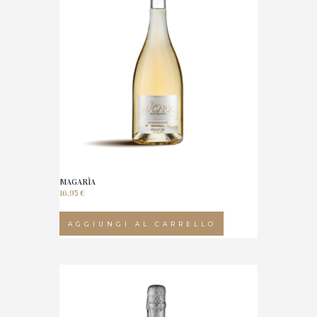
MAGARÌA
16,95
€
AGGIUNGI AL CARRELLO