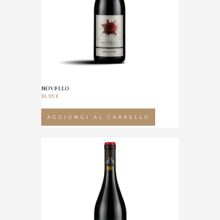
pagina
del
prodotto
NOVELLO
10,95
€
AGGIUNGI AL CARRELLO