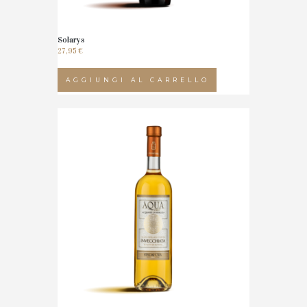
Solarys
27,95
€
AGGIUNGI AL CARRELLO