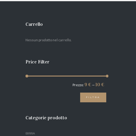
Carrello
AGGIUNGI AL
CARRELLO
Nessun prodotto nel carrello.
Price Filter
Prezzo
Prezzo
9 €
10 €
Prezzo:
—
Min
Max
FILTRA
Categorie prodotto
BIRRA