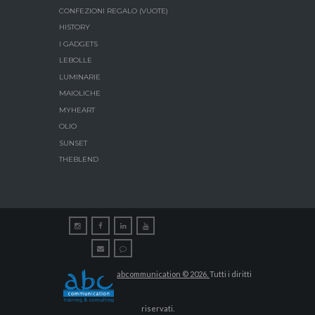
CONFEZIONI REGALO (VUOTE)
HISTORY
I GADGETS
LEBOLLE
LUMINARIE
MAIOLICHE
MYHEART
OLIO
SUNSET
THEBLEND
abcommunication © 2026.
Tutti i diritti
riservati.