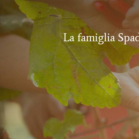
La famiglia Spad
I vini Spadafor