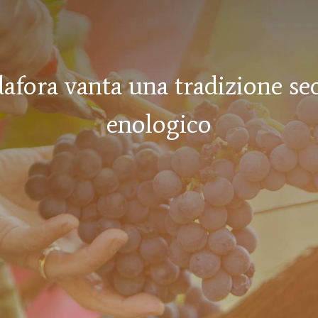
afora vanta una tradizione sec
a sono apprezzati sia in Itali
enologico