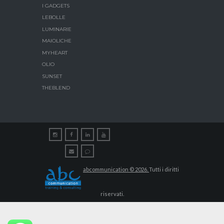
I GADGETS
LEBOLLE
LUMINARIE
MAIOLICHE
MYHEART
OLIO
SUNSET
THEBLEND
abcommunication © 2026.
Tutti i diritti
riservati.