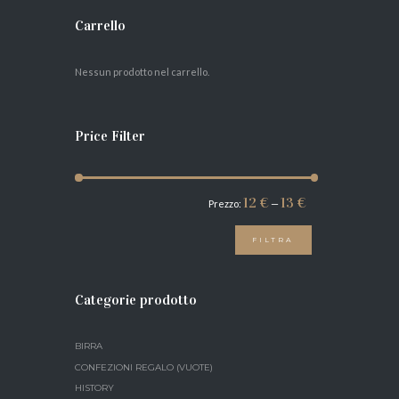
Carrello
AGGIUNGI AL
CARRELLO
Nessun prodotto nel carrello.
Price Filter
Prezzo
Prezzo
12 €
13 €
Prezzo:
—
Min
Max
FILTRA
Categorie prodotto
BIRRA
CONFEZIONI REGALO (VUOTE)
HISTORY