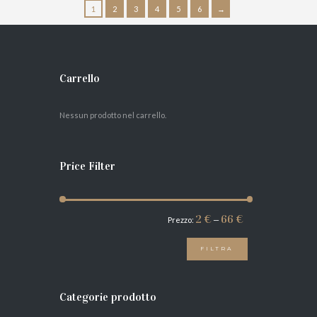
1
2
3
4
5
6
→
AGGIUNGI AL
CARRELLO
Carrello
Nessun prodotto nel carrello.
Price Filter
Prezzo
Prezzo
2 €
66 €
Prezzo:
—
Min
Max
FILTRA
Categorie prodotto