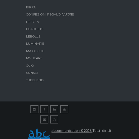
BIRRA
CONFEZIONI REGALO (VUOTE)
HISTORY
I GADGETS
LEBOLLE
LUMINARIE
MAIOLICHE
MYHEART
OLIO
SUNSET
THEBLEND
abcommunication © 2026.
Tutti i diritti