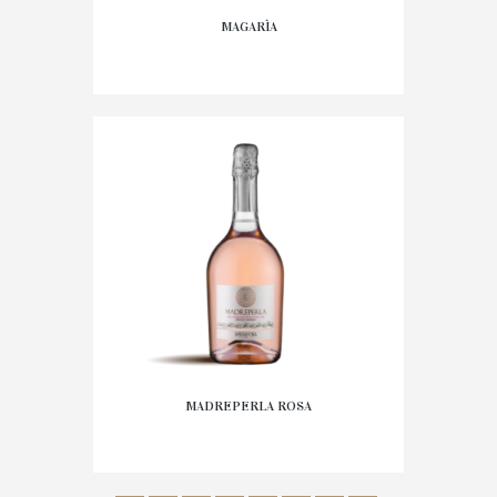
MAGARÌA
16,95
€
AGGIUNGI AL
CARRELLO
MADREPERLA ROSA
12,95
€