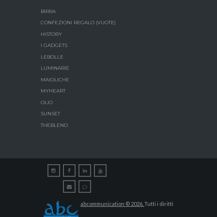
BIRRA
CONFEZIONI REGALO (VUOTE)
HISTORY
I GADGETS
LEBOLLE
LUMINARIE
MAIOLICHE
MYHEART
OLIO
SUNSET
THEBLEND
abcommunication © 2026.
Tutti i diritti