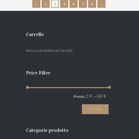
←
1
2
3
4
5
6
→
AGGIUNGI AL
CARRELLO
Carrello
Nessun prodotto nel carrello.
Price Filter
Prezzo
Prezzo
2 €
66 €
Prezzo:
—
Min
Max
FILTRA
Categorie prodotto