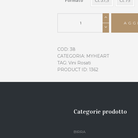
Formato
Cl. 37,5
Cl. 75
ROSASPINA
quantità
AGG
COD:
38
CATEGORIA:
MYHEART
TAG:
Vini Rosati
PRODUCT ID:
1362
Categorie prodotto
BIRRA