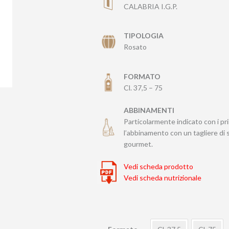
da
CALABRIA I.G.P.
8,95 €
a
15,95 €
TIPOLOGIA
Rosato
FORMATO
Cl. 37,5 – 75
ABBINAMENTI
Particolarmente indicato con i pri
l’abbinamento con un tagliere di 
gourmet.
Vedi scheda prodotto
Vedi scheda nutrizionale