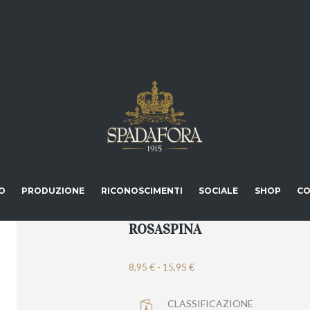
O
PRODUZIONE
RICONOSCIMENTI
SOCIALE
SHOP
CO
ROSASPINA
Fascia
8,95
€
-
15,95
€
di
prezzo:
CLASSIFICAZIONE