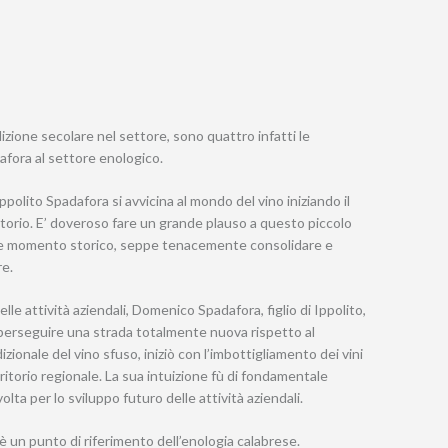
izione secolare nel settore, sono quattro infatti le
afora al settore enologico.
Ippolito Spadafora si avvicina al mondo del vino iniziando il
rritorio. E’ doveroso fare un grande plauso a questo piccolo
cile momento storico, seppe tenacemente consolidare e
re.
e attività aziendali, Domenico Spadafora, figlio di Ippolito,
e perseguire una strada totalmente nuova rispetto al
zionale del vino sfuso, iniziò con l’imbottigliamento dei vini
territorio regionale. La sua intuizione fù di fondamentale
olta per lo sviluppo futuro delle attività aziendali.
è un punto di riferimento dell’enologia calabrese.