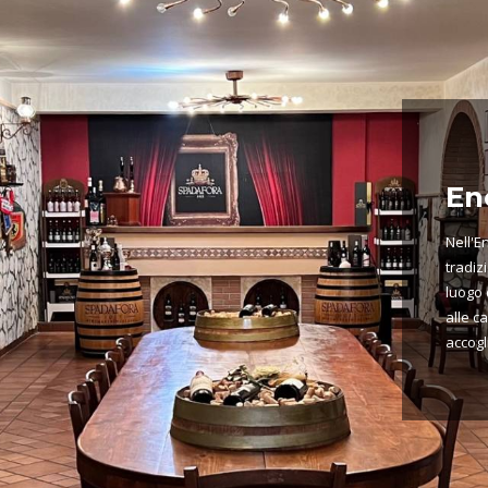
En
Nell'E
tradiz
luogo 
alle c
accogl