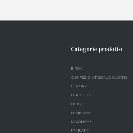
Categorie prodotto
BIRRA
CONFEZIONI REGALO (VUOTE)
HISTORY
I GADGETS
LEBOLLE
LUMINARIE
MAIOLICHE
MYHEART