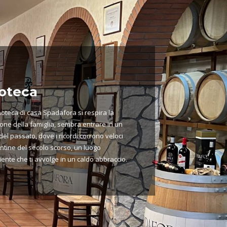
oteca
noteca di casa Spadafora si respira la
ione della famiglia, sembra entrare in un
del passato, dove i ricordi corrono veloci
antine del secolo scorso, un luogo
iente che ti avvolge in un caldo abbraccio.