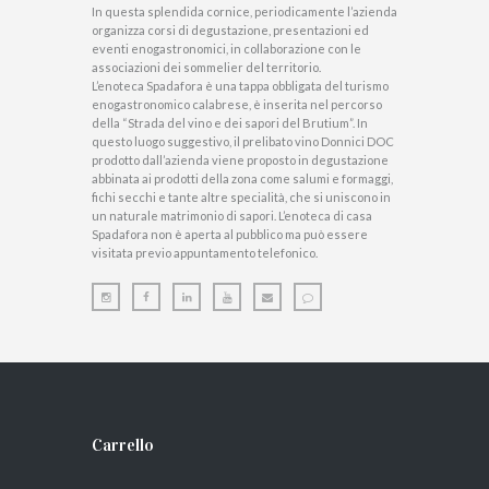
In questa splendida cornice, periodicamente l’azienda
organizza corsi di degustazione, presentazioni ed
eventi enogastronomici, in collaborazione con le
associazioni dei sommelier del territorio.
L’enoteca Spadafora è una tappa obbligata del turismo
enogastronomico calabrese, è inserita nel percorso
della “Strada del vino e dei sapori del Brutium”. In
questo luogo suggestivo, il prelibato vino Donnici DOC
prodotto dall’azienda viene proposto in degustazione
abbinata ai prodotti della zona come salumi e formaggi,
fichi secchi e tante altre specialità, che si uniscono in
un naturale matrimonio di sapori. L’enoteca di casa
Spadafora non è aperta al pubblico ma può essere
visitata previo appuntamento telefonico.
Carrello