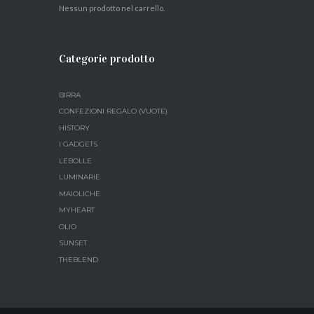
Nessun prodotto nel carrello.
Categorie prodotto
BIRRA
CONFEZIONI REGALO (VUOTE)
HISTORY
I GADGETS
LEBOLLE
LUMINARIE
MAIOLICHE
MYHEART
OLIO
SUNSET
THEBLEND