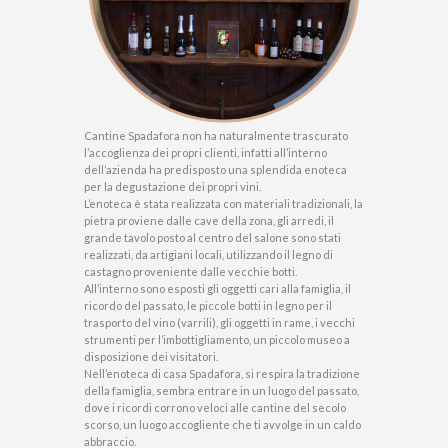
Cantine Spadafora non ha naturalmente trascurato
l’accoglienza dei propri clienti, infatti all’interno
dell’azienda ha predisposto una splendida enoteca
per la degustazione dei propri vini.
L’enoteca è stata realizzata con materiali tradizionali, la
pietra proviene dalle cave della zona, gli arredi, il
grande tavolo posto al centro del salone sono stati
realizzati, da artigiani locali, utilizzando il legno di
castagno proveniente dalle vecchie botti.
All’interno sono esposti gli oggetti cari alla famiglia, il
ricordo del passato, le piccole botti in legno per il
trasporto del vino (varrili), gli oggetti in rame, i vecchi
strumenti per l’imbottigliamento, un piccolo museo a
disposizione dei visitatori.
Nell’enoteca di casa Spadafora, si respira la tradizione
della famiglia, sembra entrare in un luogo del passato,
dove i ricordi corrono veloci alle cantine del secolo
scorso, un luogo accogliente che ti avvolge in un caldo
abbraccio.