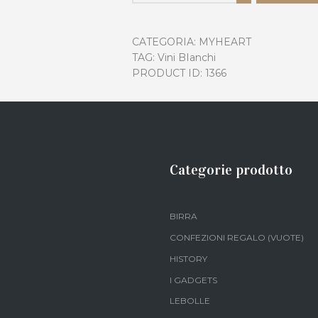
CATEGORIA:
MYHEART
TAG:
Vini BIanchi
PRODUCT ID:
1366
Categorie prodotto
BIRRA
CONFEZIONI REGALO (VUOTE)
HISTORY
I GADGETS
LEBOLLE