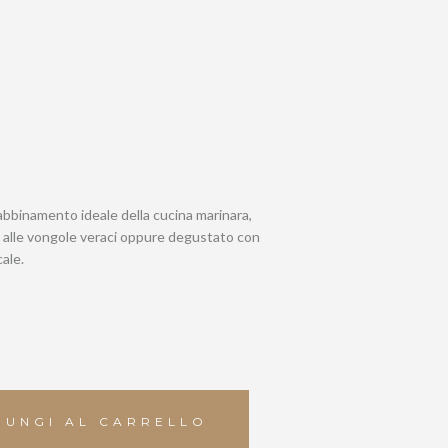
 abbinamento ideale della cucina marinara,
 alle vongole veraci oppure degustato con
cale.
IUNGI AL CARRELLO