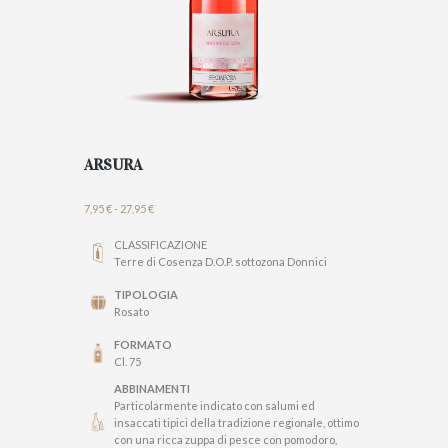
ARSURA
Fascia
7,95
€
-
27,95
€
di
prezzo:
CLASSIFICAZIONE
da
Terre di Cosenza D.O.P. sottozona Donnici
7,95 €
a
TIPOLOGIA
27,95 €
Rosato
FORMATO
Cl. 75
ABBINAMENTI
Particolarmente indicato con salumi ed
insaccati tipici della tradizione regionale, ottimo
con una ricca zuppa di pesce con pomodoro,