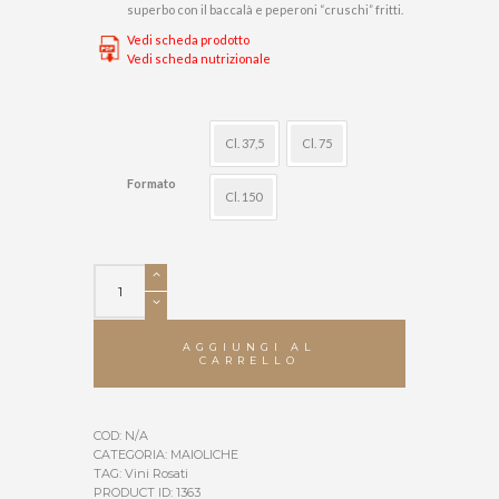
superbo con il baccalà e peperoni “cruschi” fritti.
Vedi scheda prodotto
Vedi scheda nutrizionale
Cl. 37,5
Cl. 75
Formato
Cl. 150
ARSURA
quantità
AGGIUNGI AL
CARRELLO
COD:
N/A
CATEGORIA:
MAIOLICHE
TAG:
Vini Rosati
PRODUCT ID:
1363