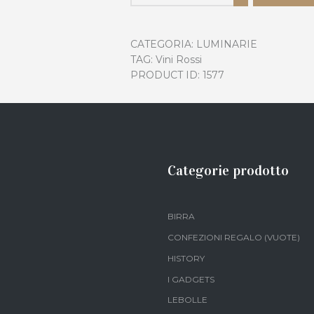
CATEGORIA:
LUMINARIE
TAG:
Vini Rossi
PRODUCT ID:
1577
Categorie prodotto
BIRRA
CONFEZIONI REGALO (VUOTE)
HISTORY
I GADGETS
LEBOLLE