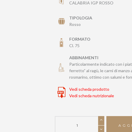
CALABRIA IGP ROSSO
TIPOLOGIA
Rosso
FORMATO
Cl. 75
ABBINAMENTI
Particolarmente indicato con i piatt
ferretto” al ragù, le carni di
manzo a
rosmarino, ottimo con salumi e fo
Vedi scheda prodotto
Vedi scheda nutrizionale
ALBAMONTE
Rosso
AGG
quantità