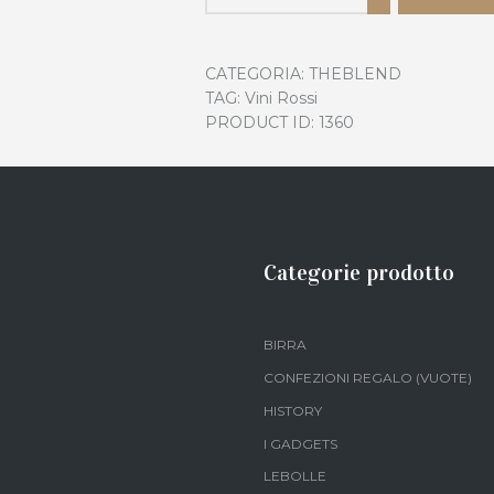
CATEGORIA:
THEBLEND
TAG:
Vini Rossi
PRODUCT ID:
1360
Categorie prodotto
BIRRA
CONFEZIONI REGALO (VUOTE)
HISTORY
I GADGETS
LEBOLLE