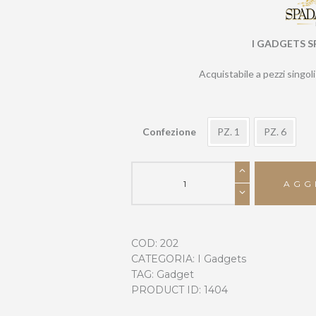
da
2,50 €
a
I GADGETS 
12,95 €
Acquistabile a pezzi singol
Confezione
PZ. 1
PZ. 6
CALICE
CARRE’
AGG
quantità
COD:
202
CATEGORIA:
I Gadgets
TAG:
Gadget
PRODUCT ID:
1404