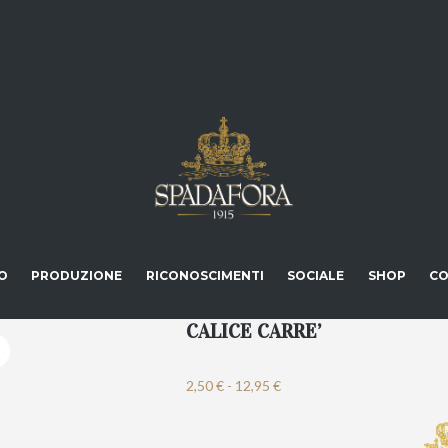
O
PRODUZIONE
RICONOSCIMENTI
SOCIALE
SHOP
CO
CALICE CARRE’
Fascia
2,50
€
-
12,95
€
di
prezzo: