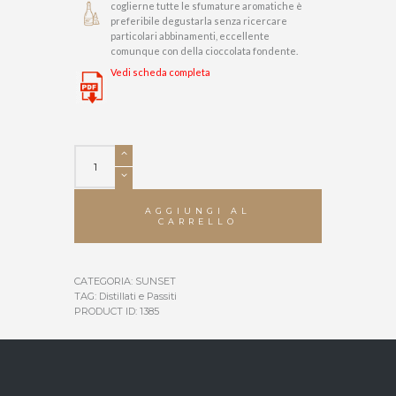
coglierne tutte le sfumature aromatiche è
preferibile degustarla senza ricercare
particolari abbinamenti, eccellente
comunque con della cioccolata fondente.
Vedi scheda completa
Aqua
Barrique
quantità
AGGIUNGI AL
CARRELLO
CATEGORIA:
SUNSET
TAG:
Distillati e Passiti
PRODUCT ID:
1385