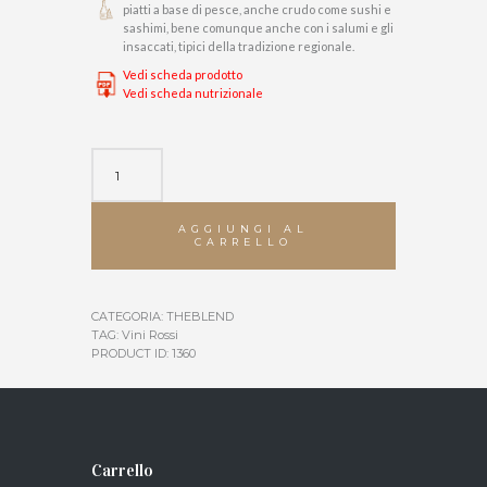
piatti a base di pesce, anche crudo come sushi e
sashimi, bene comunque anche con i salumi e gli
insaccati, tipici della tradizione regionale.
Vedi scheda prodotto
Vedi scheda nutrizionale
SOLENERO
quantità
AGGIUNGI AL
CARRELLO
CATEGORIA:
THEBLEND
TAG:
Vini Rossi
PRODUCT ID:
1360
Carrello