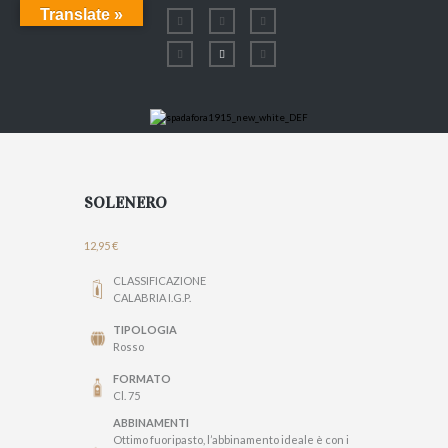
Translate »
SOLENERO
12,95
€
CLASSIFICAZIONE
CALABRIA I.G.P.
TIPOLOGIA
Rosso
FORMATO
Cl. 75
ABBINAMENTI
Ottimo fuoripasto, l’abbinamento ideale è con i