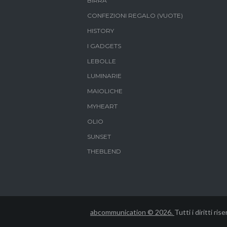
BIRRA
prodott
CONFEZIONI REGALO (VUOTE)
HISTORY
I GADGETS
LEBOLLE
LUMINARIE
MAIOLICHE
MYHEART
OLIO
SUNSET
THEBLEND
abcommunication © 2026.
Tutti i diritti rise