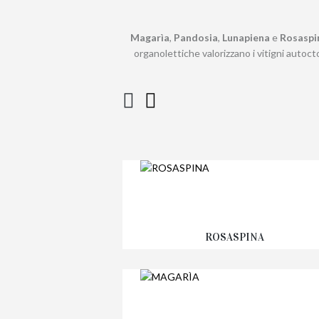
Magarìa
,
Pandosia
,
Lunapiena
e
Rosaspi
organolettiche valorizzano i vitigni auto
ROSASPINA
Fascia
8,95
€
-
15,95
€