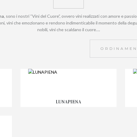
na
, sono i nostri “Vini del Cuore”, ovvero vini realizzati con amore e passione
ctoni, vini che emozionano e rendono indimenticabile il momento della de
nobili, vini che scaldano il cuore….
LUNAPIENA
Fascia
8,95
€
-
16,95
€