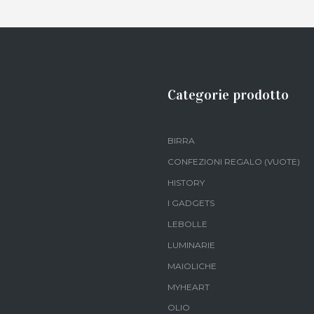
Categorie prodotto
BIRRA
CONFEZIONI REGALO (VUOTE)
HISTORY
I GADGETS
LEBOLLE
LUMINARIE
MAIOLICHE
MYHEART
OLIO