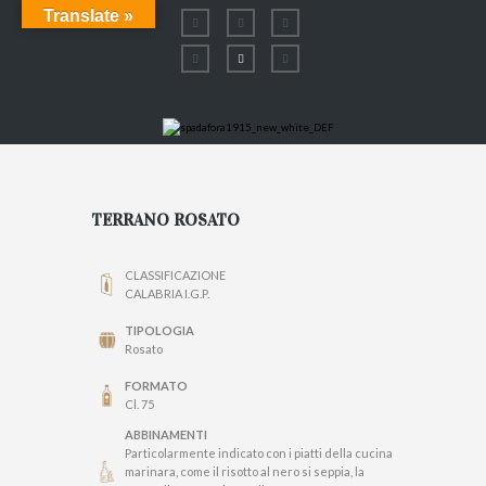
Translate »
TERRANO ROSATO
CLASSIFICAZIONE
CALABRIA I.G.P.
TIPOLOGIA
Rosato
FORMATO
Cl. 75
ABBINAMENTI
Particolarmente indicato con i piatti della cucina
marinara, come il risotto al nero si seppia, la