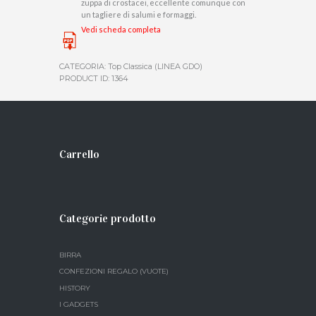
zuppa di crostacei, eccellente comunque con
un tagliere di salumi e formaggi.
Vedi scheda completa
CATEGORIA:
Top Classica (LINEA GDO)
PRODUCT ID:
1364
Carrello
Categorie prodotto
BIRRA
CONFEZIONI REGALO (VUOTE)
HISTORY
I GADGETS