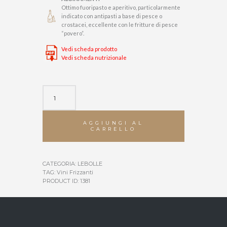
Ottimo fuoripasto e aperitivo, particolarmente
indicato con antipasti a base di pesce o
crostacei, eccellente con le fritture di pesce
“povero”.
Vedi scheda prodotto
Vedi scheda nutrizionale
Monamour
Bianco
quantità
AGGIUNGI AL
CARRELLO
CATEGORIA:
LEBOLLE
TAG:
Vini Frizzanti
PRODUCT ID:
1381