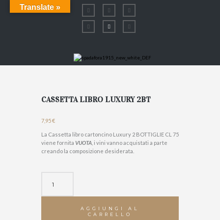
Translate »
CASSETTA LIBRO LUXURY 2BT
7,95
€
La Cassetta libro cartoncino Luxury 2 BOTTIGLIE CL 75
viene fornita
VUOTA
, i vini vanno acquistati a parte
creando la composizione desiderata.
CASSETTA
LIBRO
LUXURY
2BT
AGGIUNGI AL
quantità
CARRELLO