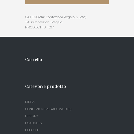
CATEGORIA:
Confezioni Regalo (vuote)
TAG:
Confezioni Regalo
PRODUCT ID:
1397
Carrello
Categorie prodotto
BIRRA
CONFEZIONI REGALO (VUOTE)
HISTORY
I GADGETS
LEBOLLE