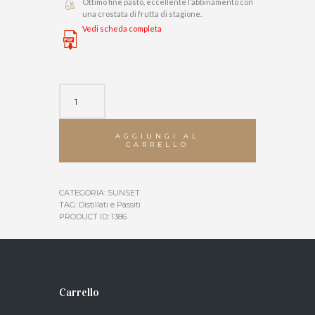
Ottimo fine pasto, eccellente l’abbinamento con
una crostata di frutta di stagione.
Vedi scheda completa
Aqua
Magliocco
quantità
AGGIUNGI AL
CARRELLO
CATEGORIA:
SUNSET
TAG:
Distillati e Passiti
PRODUCT ID:
1386
Carrello