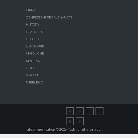
BIRRA
CONFEZIONI REGALO (VUOTE)
HISTORY
I GADGETS
LEBOLLE
LUMINARIE
MAIOLICHE
MYHEART
OLIO
SUNSET
THEBLEND
abcommunication © 2026.
Tutti i diritti riservati.