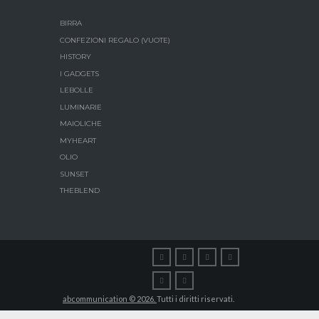
BIRRA
CONFEZIONI REGALO (VUOTE)
HISTORY
I GADGETS
LEBOLLE
LUMINARIE
MAIOLICHE
MYHEART
OLIO
SUNSET
THEBLEND
abcommunication © 2026.
Tutti i diritti riservati.