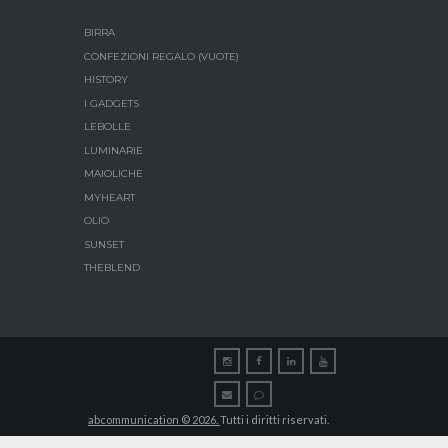
BIRRA
CONFEZIONI REGALO (VUOTE)
HISTORY
I GADGETS
LEBOLLE
LUMINARIE
MAIOLICHE
MYHEART
OLIO
SUNSET
THEBLEND
abcommunication © 2026.
Tutti i diritti riservati.