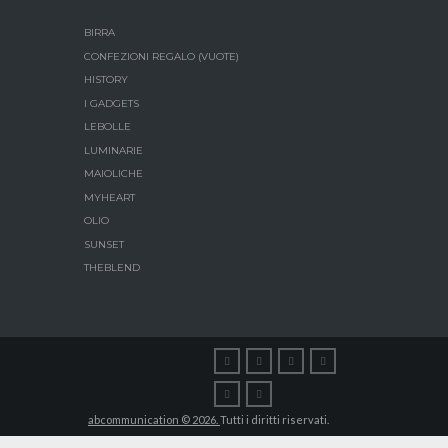
BIRRA
CONFEZIONI REGALO (VUOTE)
HISTORY
I GADGETS
LEBOLLE
LUMINARIE
MAIOLICHE
MYHEART
OLIO
SUNSET
THEBLEND
abcommunication © 2026.
Tutti i diritti riservati.