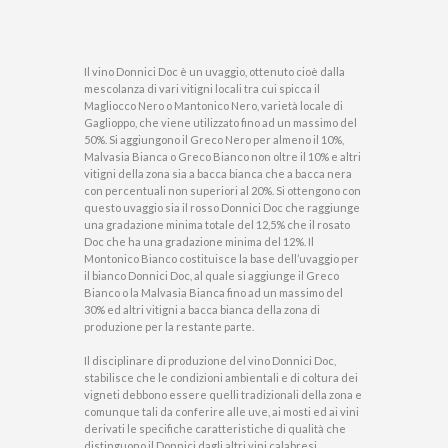
Il vino Donnici Doc è un uvaggio, ottenuto cioè dalla
mescolanza di vari vitigni locali tra cui spicca il
Magliocco Nero o Mantonico Nero, varietà locale di
Gaglioppo, che viene utilizzato fino ad un massimo del
50%. Si aggiungono il Greco Nero per almeno il 10%,
Malvasia Bianca o Greco Bianco non oltre il 10% e altri
vitigni della zona sia a bacca bianca che a bacca nera
con percentuali non superiori al 20%. Si ottengono con
questo uvaggio sia il rosso Donnici Doc che raggiunge
una gradazione minima totale del 12,5% che il rosato
Doc che ha una gradazione minima del 12%. Il
Montonico Bianco costituisce la base dell’uvaggio per
il bianco Donnici Doc, al quale si aggiunge il Greco
Bianco o la Malvasia Bianca fino ad un massimo del
30% ed altri vitigni a bacca bianca della zona di
produzione per la restante parte.
Il disciplinare di produzione del vino Donnici Doc,
stabilisce che le condizioni ambientali e di coltura dei
vigneti debbono essere quelli tradizionali della zona e
comunque tali da conferire alle uve, ai mosti ed ai vini
derivati le specifiche caratteristiche di qualità che
distinguono il Donnici dagli altri vini calabresi.