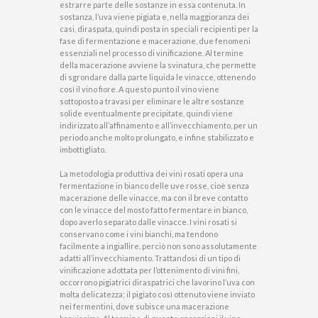
estrarre parte delle sostanze in essa contenuta. In
sostanza, l’uva viene pigiata e, nella maggioranza dei
casi, diraspata, quindi posta in speciali recipienti per la
fase di fermentazione e macerazione, due fenomeni
essenziali nel processo di vinificazione. Al termine
della macerazione avviene la svinatura, che permette
di sgrondare dalla parte liquida le vinacce, ottenendo
così il vino fiore. A questo punto il vino viene
sottoposto a travasi per eliminare le altre sostanze
solide eventualmente precipitate, quindi viene
indirizzato all’affinamento e all’invecchiamento, per un
periodo anche molto prolungato, e infine stabilizzato e
imbottigliato.
La metodologia produttiva dei vini rosati opera una
fermentazione in bianco delle uve rosse, cioè senza
macerazione delle vinacce, ma con il breve contatto
con le vinacce del mosto fatto fermentare in bianco,
dopo averlo separato dalle vinacce. I vini rosati si
conservano come i vini bianchi, ma tendono
facilmente a ingiallire, perciò non sono assolutamente
adatti all’invecchiamento. Trattandosi di un tipo di
vinificazione adottata per l’ottenimento di vini fini,
occorrono pigiatrici diraspatrici che lavorino l’uva con
molta delicatezza; il pigiato così ottenuto viene inviato
nei fermentini, dove subisce una macerazione