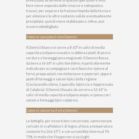
brevissima. Al termine di queste operazioni il vino
fiore viene separato dalle vinacce e sottoposto a
travasi, per separare la frazione limpida dalla feccia e
per eliminare le altre sostanze solide eventualmente
precipitate, quindi viene stabilizzato e, infine, può
essere imbottigliato.
Come si consuma il vino Donnici
Il Donnici Bianco si serve a 8-10° in calici di media
capacità a tulipano svasati e si abbina a piatti di pesce,
verdure e formaggi poco stagionati; il Donnici Rosso,
da bere a 16-18° in calici bordolesi, è particolarmente
indicato per accompagnare carni bianche ripiene al
forno, preparazioni con melanzane e peperoni, oppure
piatti di formaggi e salumi tipici della regione
(Caciocavallo silano, Capocollo, Salsiccia e Soppressata
di Calabria); il Donnici Rosato, da servire a 12-14° in
calici di media capacità a tulipano ampio, si sposa con i
salumi e formaggi tipici calabresi.
Come si conserva il vino Donnici
Le bottiglie, per essere ben conservate, vanno tenute
coricate in scaffalature di legno, al buio, a temperatura
costante fra 10 e 15°C e con un’umidità intorno al 70-
75%, in modo che il tappo non si asciughi.