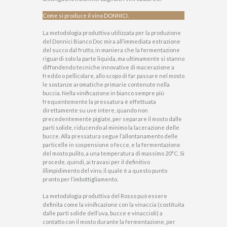
Come si produce il vino DONNICI.
La metodologia produttiva utilizzata per la produzione
del Donnici Bianco Doc mira all’immediata estrazione
del succo dal frutto, in maniera che la fermentazione
riguardi solo la parte liquida, ma ultimamente si stanno
diffondendo tecniche innovative di macerazione a
freddo o pellicolare, allo scopo di far passare nel mosto
le sostanze aromatiche primarie contenute nella
buccia. Nella vinificazione in bianco sempre più
frequentemente la pressatura è effettuata
direttamente su uve intere, quando non
precedentemente pigiate, per separare il mosto dalle
parti solide, riducendo al minimo la lacerazione delle
bucce. Alla pressatura segue l’allontanamento delle
particelle in sospensione o fecce, e la fermentazione
del mosto pulito, a una temperatura di massimo 20°C. Si
procede, quindi, ai travasi per il definitivo
illimpidimento del vino, il quale è a questo punto
pronto per l’imbottigliamento.
La metodologia produttiva del Rosso può essere
definita come la vinificazione con la vinaccia (costituita
dalle parti solide dell’uva, bucce e vinaccioli) a
contatto con il mosto durante la fermentazione, per