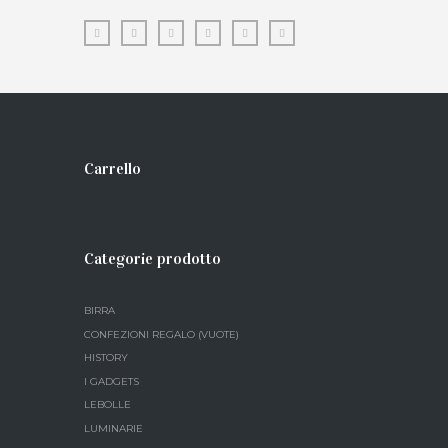
Carrello
Categorie prodotto
BIRRA
CONFEZIONI REGALO (VUOTE)
HISTORY
I GADGETS
LEBOLLE
LUMINARIE