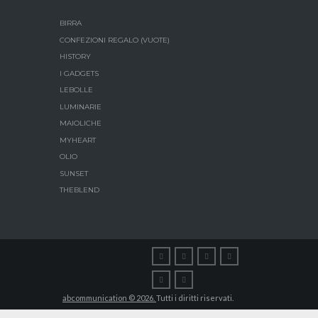
BIRRA
CONFEZIONI REGALO (VUOTE)
HISTORY
I GADGETS
LEBOLLE
LUMINARIE
MAIOLICHE
MYHEART
OLIO
SUNSET
THEBLEND
abcommunication © 2026.
Tutti i diritti riservati.